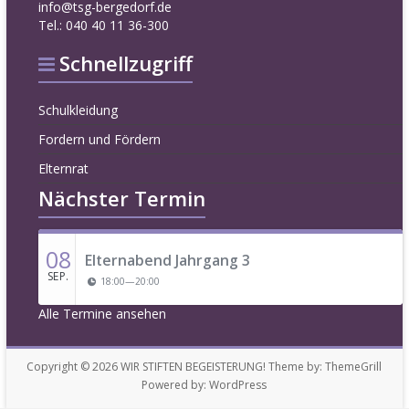
info@tsg-bergedorf.de
Tel.: 040 40 11 36-300
Schnellzugriff
Schulkleidung
Fordern und Fördern
Elternrat
Nächster Termin
08
Elternabend Jahrgang 3
SEP.
18:00
—
20:00
Alle Termine ansehen
Copyright © 2026
WIR STIFTEN BEGEISTERUNG!
Theme by:
ThemeGrill
Powered by:
WordPress