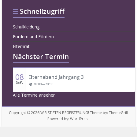
Schnellzugriff
Schulkleidung
Fordern und Fördern
Elternrat
Nächster Termin
08
Elternabend Jahrgang 3
SEP.
18:00
—
20:00
Alle Termine ansehen
Copyright © 2026
WIR STIFTEN BEGEISTERUNG!
Theme by:
ThemeGrill
Powered by:
WordPress