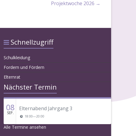
Projektwoche 2026
→
Schnellzugriff
Schulkleidung
Fordern und Fördern
Elternrat
Nächster Termin
08
Elternabend Jahrgang 3
SEP.
18:00
—
20:00
Alle Termine ansehen