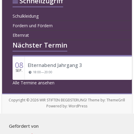
Schnellzugriff
Schulkleidung
Fordern und Fördern
Elternrat
Nächster Termin
08
Elternabend Jahrgang 3
SEP.
18:00
—
20:00
Alle Termine ansehen
Copyright © 2026
WIR STIFTEN BEGEISTERUNG!
Theme by:
ThemeGrill
Powered by:
WordPress
Gefördert von