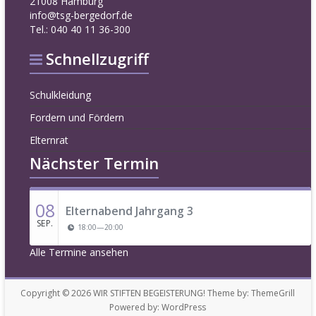
21008 Hamburg
info@tsg-bergedorf.de
Tel.: 040 40 11 36-300
Schnellzugriff
Schulkleidung
Fordern und Fördern
Elternrat
Nächster Termin
08
Elternabend Jahrgang 3
SEP.
18:00
—
20:00
Alle Termine ansehen
Copyright © 2026
WIR STIFTEN BEGEISTERUNG!
Theme by:
ThemeGrill
Powered by:
WordPress